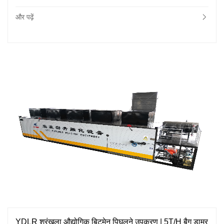
और पढ़ें
YDLR श्रृंखला औद्योगिक बिटुमेन पिघलने उपकरण | 5T/H बैग डामर