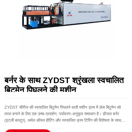
बर्नर के साथ ZYDST श्रृंखला स्वचालित
बिटुमेन पिघलने की मशीन
​ZYDST सीरीज की स्वचालित बिटुमेन पिघलने वाली मशीन​ ड्रम में ठोस बिटुमेन को
तरल बनाने के लिए एक उच्च-प्रदर्शन, पर्यावरण-अनुकूल समाधान है। ​डीजल बर्नर
(इटली बाल्टूर), ​थर्मल ऑयल हीटिंग और ​स्वचालित ड्रम टिपिंग की विशेषता के साथ,
यह तेजी से पिघलने, न्यूनतम अवशेष (≤0.3%) और कम श्रम लागत सुनिश्चित करता