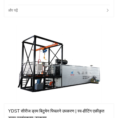
और पढ़ें
YDST सीरीज ड्रम बिटुमेन पिघलने उपकरण | स्व-हीटिंग एकीकृत
डामर प्रसंस्करण उपकरण