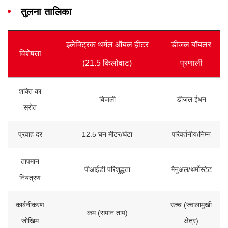
तुलना तालिका
इलेक्ट्रिक थर्मल ऑयल हीटर
डीजल बॉयलर
विशेषता
(21.5 किलोवाट)
प्रणाली
शक्ति का
बिजली
डीजल ईंधन
स्रोत
प्रवाह दर
12.5 घन मीटर/घंटा
परिवर्तनीय/निम्न
तापमान
पीआईडी परिशुद्धता
मैनुअल/थर्मोस्टेट
नियंत्रण
कार्बनीकरण
उच्च (ज्वालामुखी
कम (समान ताप)
जोखिम
क्षेत्र)