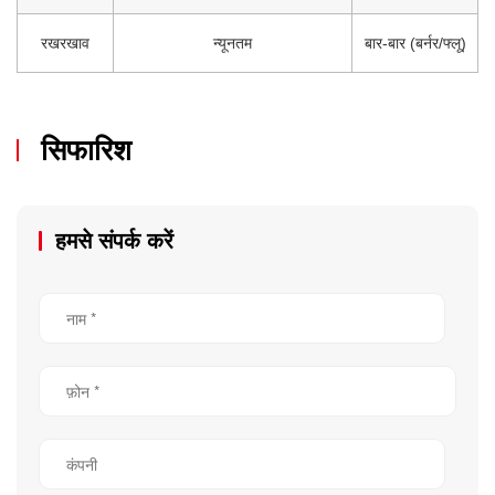
रखरखाव
न्यूनतम
बार-बार (बर्नर/फ्लू)
सिफारिश
हमसे संपर्क करें