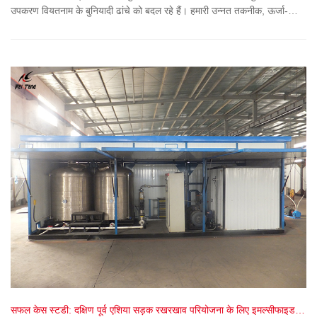
उपकरण वियतनाम के बुनियादी ढांचे को बदल रहे हैं। हमारी उन्नत तकनीक, ऊर्जा-
कुशल समाधान और सफल निर्यात परियोजनाओं के बारे में जानें, जो सड़क निर्माण में
नवाचार को बढ़ावा दे रही हैं।
सफल केस स्टडी: दक्षिण पूर्व एशिया सड़क रखरखाव परियोजना के लिए इमल्सीफाइड