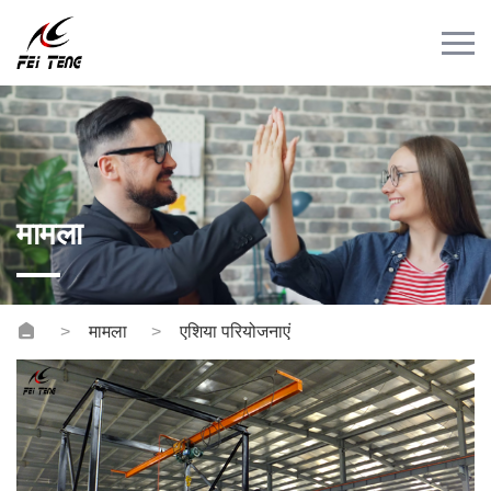
Menu
घर
उत्पाद
मामला
समाचार
मामला
संपर्क
वीडियो
मामला
एशिया परियोजनाएं