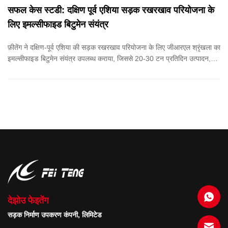
बिटुमेन संयंत्र
सफल केस स्टडी: दक्षिण पूर्व एशिया सड़क रखरखाव परियोजना के
लिए इमल्सीफाइड बिटुमेन संयंत्र
फ़ीतेंग ने दक्षिण-पूर्व एशिया की सड़क रखरखाव परियोजना के लिए जीआरएल श्रृंखला का
इमल्सीफाइड बिटुमेन संयंत्र उपलब्ध कराया, जिससे 20-30 टन प्रतिदिन उत्पादन,
ऊर्जा बचत और पर्यावरण अनुकूल डामर समाधान प्राप्त हुआ।
देझोउ फेइतेंग
सड़क निर्माण उपकरण कंपनी, लिमिटेड