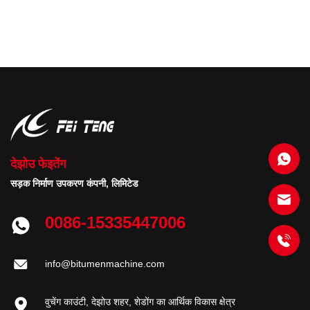
देझोउ फेइतेंग
सड़क निर्माण उपकरण कंपनी, लिमिटेड
0086-15335447006
info@bitumenmachine.com
वुचेंग काउंटी, देझोउ शहर, शेडोंग का आर्थिक विकास क्षेत्र