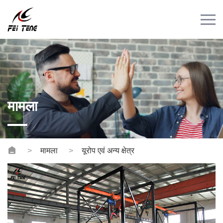
Menu
घर
उत्पाद
मामला
समाचार
मामला
संपर्क
वीडियो
मामला
यूरोप एवं अन्य क्षेत्र