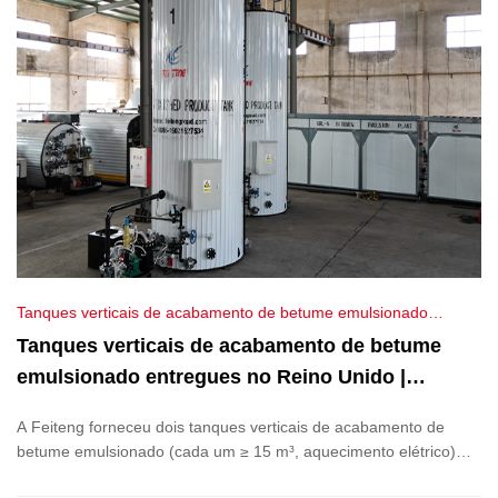
Tanques verticais de acabamento de betume emulsionado
entregues no Reino Unido | Feiteng Equipment
Tanques verticais de acabamento de betume
emulsionado entregues no Reino Unido |
Feiteng Equipment
A Feiteng forneceu dois tanques verticais de acabamento de
betume emulsionado (cada um ≥ 15 m³, aquecimento elétrico)
para o Reino Unido, conseguindo uma disposição compacta, um