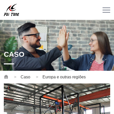
Menu
INÍCIO
PRODUTO
CASO
NOTÍCIAS
CASO
CONTACTO
Vídeos
Caso
Europa e outras regiões