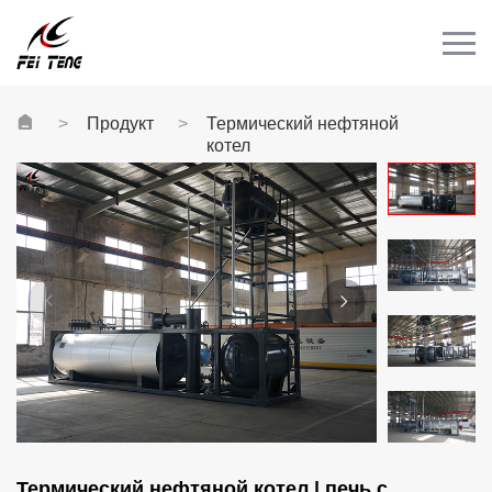
Menu
HOME
ПРОДУКТ
Продукт
Термический нефтяной
котел
CASE
НОВОСТИ
КОНТАКТ
Видео
Термический нефтяной котел | печь с