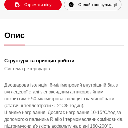
Отримати ціну
Онлайн-консультації
Опис
Структура та принцип роботи
Система резервуарів
Двошарова ізоляція: 6-міліметровий внутрішній бак з
вуглецевої сталі з епоксидним антикорозійним
покриттям + 50-міліметрова ізоляція з кам'яної вати
(статичні тепловтрати ≤12°C/8 годин).
Швидке нагрівання: Досягає нагрівання 10-15°C/год за
допомогою пальника Riello і термомасляних змійовиків,
підтримуючи в'язкість асфальту на рівні 160-200°C.