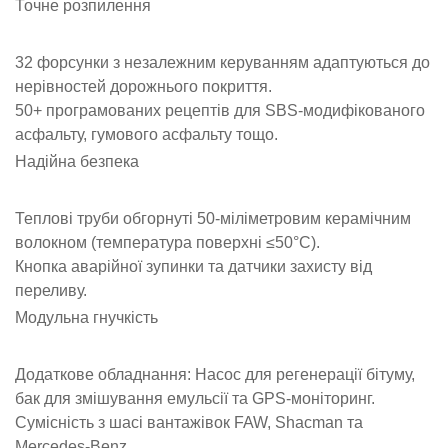
Точне розпилення
32 форсунки з незалежним керуванням адаптуються до
нерівностей дорожнього покриття.
50+ програмованих рецептів для SBS-модифікованого
асфальту, гумового асфальту тощо.
Надійна безпека
Теплові труби обгорнуті 50-міліметровим керамічним
волокном (температура поверхні ≤50°C).
Кнопка аварійної зупинки та датчики захисту від
переливу.
Модульна гнучкість
Додаткове обладнання: Насос для регенерації бітуму,
бак для змішування емульсії та GPS-моніторинг.
Сумісність з шасі вантажівок FAW, Shacman та
Mercedes-Benz.