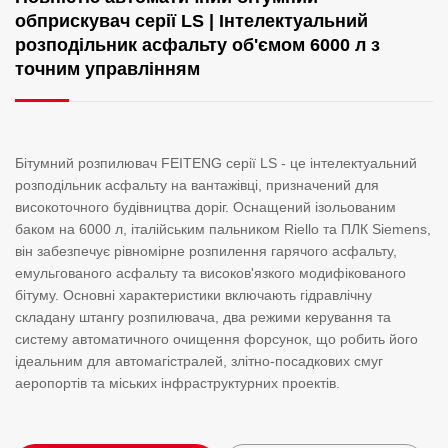
обприскувач серії LS | Інтелектуальний
розподільник асфальту об'ємом 6000 л з
точним управлінням
Бітумний розпилювач FEITENG серії LS - це інтелектуальний
розподільник асфальту на вантажівці, призначений для
високоточного будівництва доріг. Оснащений ізольованим
баком на 6000 л, італійським пальником Riello та ПЛК Siemens,
він забезпечує рівномірне розпилення гарячого асфальту,
емульгованого асфальту та високов'язкого модифікованого
бітуму. Основні характеристики включають гідравлічну
складану штангу розпилювача, два режими керування та
систему автоматичного очищення форсунок, що робить його
ідеальним для автомагістралей, злітно-посадкових смуг
аеропортів та міських інфраструктурних проектів.