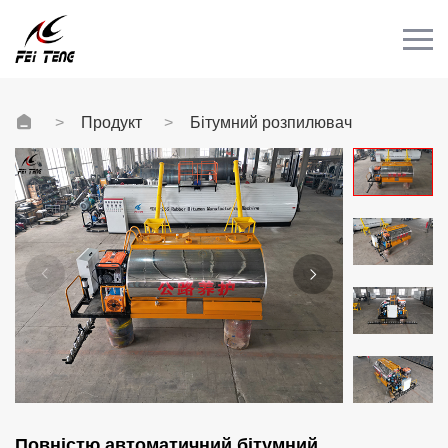
Menu
ДОМА
ПРОДУКТ
Продукт
Бітумний розпилювач
КЕЙС
НОВИНИ
КОНТАКТ
Відео
Повністю автоматичний бітумний