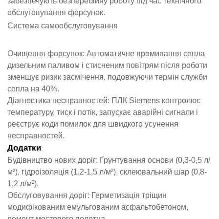
забезпечують безперебійну роботу під час технічного
обслуговування форсунок.
Система самообслуговування
Очищення форсунок: Автоматичне промивання сопла
дизельним паливом і стисненим повітрям після роботи
зменшує ризик засмічення, подовжуючи термін служби
сопла на 40%.
Діагностика несправностей: ПЛК Siemens контролює
температуру, тиск і потік, запускає аварійні сигнали і
реєструє коди помилок для швидкого усунення
несправностей.
Додатки
Будівництво нових доріг: Ґрунтування основи (0,3-0,5 л/
м²), гідроізоляція (1,2-1,5 л/м²), склеювальний шар (0,8-
1,2 л/м²).
Обслуговування доріг: Герметизація тріщин
модифікованим емульгованим асфальтобетоном,
ремонт мостового полотна.