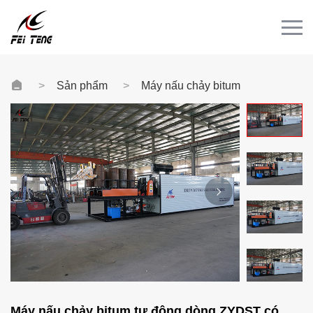
Menu
TRANG CHỦ
SẢN PHẨM
Sản phẩm
Máy nấu chảy bitum
TRƯỜNG HỢP
TIN TỨC
LIÊN HỆ
Video
​Máy nấu chảy bitum tự động dòng ZYDST có