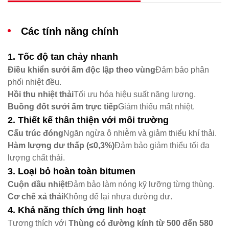
Các tính năng chính
1. Tốc độ tan chảy nhanh
Điều khiển sưởi ấm độc lập theo vùng
Đảm bảo phân
phối nhiệt đều.
Hồi thu nhiệt thải
Tối ưu hóa hiệu suất năng lượng.
Buồng đốt sưởi ấm trực tiếp
Giảm thiểu mất nhiệt.
2. Thiết kế thân thiện với môi trường
Cấu trúc đóng
Ngăn ngừa ô nhiễm và giảm thiểu khí thải.
Hàm lượng dư thấp (≤0,3%)
Đảm bảo giảm thiểu tối đa
lượng chất thải.
3. Loại bỏ hoàn toàn bitumen
Cuộn dầu nhiệt
Đảm bảo làm nóng kỹ lưỡng từng thùng.
Cơ chế xả thải
Không để lại nhựa đường dư.
4. Khả năng thích ứng linh hoạt
Tương thích với ​
Thùng có đường kính từ 500 đến 580