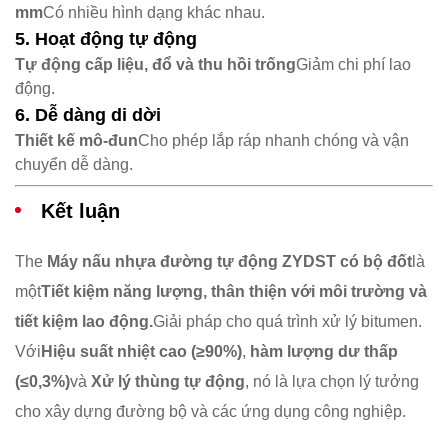
mm
Có nhiều hình dạng khác nhau.
5. Hoạt động tự động
Tự động cấp liệu, đổ và thu hồi trống
Giảm chi phí lao
động.
6. Dễ dàng di dời
Thiết kế mô-đun
Cho phép lắp ráp nhanh chóng và vận
chuyển dễ dàng.
Kết luận
The ​
Máy nấu nhựa đường tự động ZYDST có bộ đốt
là
một
Tiết kiệm năng lượng, thân thiện với môi trường và
tiết kiệm lao động.
Giải pháp cho quá trình xử lý bitumen.
Với
Hiệu suất nhiệt cao (≥90%)
, ​
hàm lượng dư thấp
(≤0,3%)
và ​
Xử lý thùng tự động
, nó là lựa chọn lý tưởng
cho xây dựng đường bộ và các ứng dụng công nghiệp.