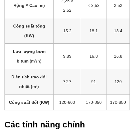
2,25 ×
Rộng × Cao, m)
× 2,52
2,52
2,52
Công suất tổng
15.2
18.1
18.4
(KW)
Lưu lượng bơm
9.89
16.8
16.8
bitum (m³/h)
Diện tích trao đổi
72.7
91
120
nhiệt (m²)
Công suất đốt (KW)
120-600
170-850
170-850
Các tính năng chính