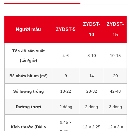
ZYDST-
ZYDST-
Người mẫu
ZYDST-5
10
15
Tốc độ sản xuất
4-6
8-10
10-15
(tấn/giờ)
Bể chứa bitum (m³)
9
14
20
Số lượng trống
18-22
28-32
42-48
Đường trượt
2 dòng
2 dòng
3 dòng
9,45 ×
Kích thước (Dài ×
12 × 2,25
12 × 3 ×