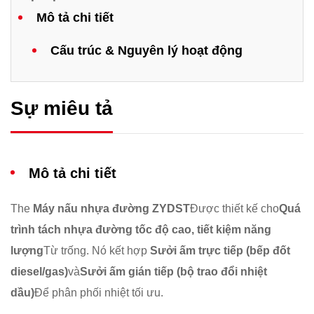
​Mô tả chi tiết​
​Cấu trúc & Nguyên lý hoạt động​
Sự miêu tả
Mô tả chi tiết
The ​
Máy nấu nhựa đường ZYDST
Được thiết kế cho
Quá
trình tách nhựa đường tốc độ cao, tiết kiệm năng
lượng
Từ trống. Nó kết hợp ​
Sưởi ấm trực tiếp (bếp đốt
diesel/gas)
và
Sưởi ấm gián tiếp (bộ trao đổi nhiệt
dầu)
Để phân phối nhiệt tối ưu.