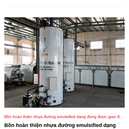
cấp dịch vụ vượt trội và đảm bảo sản phẩm hoàn hảo cho khách
hàng.
Bồn hoàn thiện nhựa đường emulsified dạng đứng được giao đến
Vương quốc Anh | Thiết bị Feiteng
Bồn hoàn thiện nhựa đường emulsified dạng