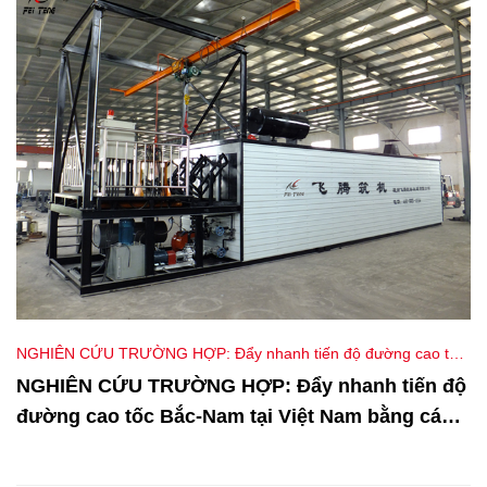
NGHIÊN CỨU TRƯỜNG HỢP: Đẩy nhanh tiến độ đường cao tốc
Bắc-Nam tại Việt Nam bằng các nhà máy điện PMB công suất lớn
NGHIÊN CỨU TRƯỜNG HỢP: Đẩy nhanh tiến độ
đường cao tốc Bắc-Nam tại Việt Nam bằng các
nhà máy điện PMB công suất lớn