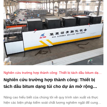
Nghiên cứu trường hợp thành công: Thiết bị tách dầu bitum dạng
túi cho dự án mở rộng đường cao tốc ở Trung Đông
Nghiên cứu trường hợp thành công: Thiết bị
tách dầu bitum dạng túi cho dự án mở rộng
đường cao tốc ở Trung Đông
Nâng cao hiểu biết của chúng tôi về quy trình sản xuất và thực
hiện các biện pháp kiểm soát chất lượng nghiêm ngặt để cung