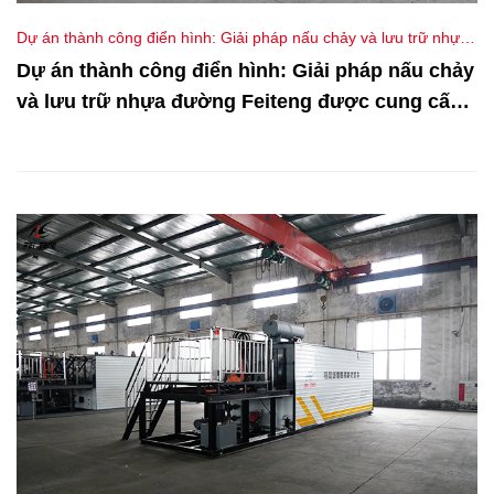
Dự án thành công điển hình: Giải pháp nấu chảy và lưu trữ nhựa
đường Feiteng được cung cấp cho Nga.
Dự án thành công điển hình: Giải pháp nấu chảy
và lưu trữ nhựa đường Feiteng được cung cấp
cho Nga.