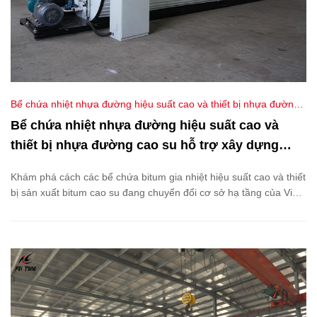
Bể chứa nhiệt nhựa đường hiệu suất cao và thiết bị nhựa đường
cao su hỗ trợ xây dựng đường bộ tại Việt Nam
Bể chứa nhiệt nhựa đường hiệu suất cao và
thiết bị nhựa đường cao su hỗ trợ xây dựng
đường bộ tại Việt Nam
Khám phá cách các bể chứa bitum gia nhiệt hiệu suất cao và thiết
bị sản xuất bitum cao su đang chuyển đổi cơ sở hạ tầng của Việt
Nam. Khám phá công nghệ tiên tiến, các giải pháp tiết kiệm năng
lượng và các dự án xuất khẩu thành công của chúng tôi, thúc đẩy
sự đổi mới trong xây dựng đường bộ.