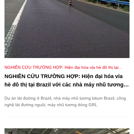
NGHIÊN CỨU TRƯỜNG HỢP: Hiện đại hóa vỉa hè đô thị tại
Brazil với các nhà máy nhũ tương Feiteng GRL
NGHIÊN CỨU TRƯỜNG HỢP: Hiện đại hóa vỉa
hè đô thị tại Brazil với các nhà máy nhũ tương
Feiteng GRL
Dự án lát đường ở Brazil, nhà máy nhũ tương bitum Brazil, công
nghệ lát đường nguội, máy nhũ tương dòng GRL