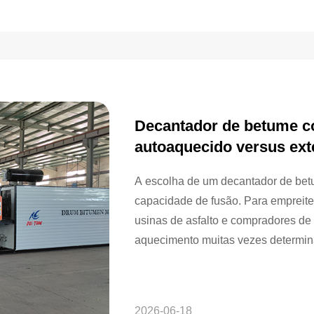
Decantador de betume c
autoaquecido versus ext
A escolha de um decantador de be
capacidade de fusão. Para empreite
usinas de asfalto e compradores d
aquecimento muitas vezes determina
trabalho da instalação, o fornecime
manutenção futura. Em muitos projet
betume compactado em tambor ainda 
2026-06-18