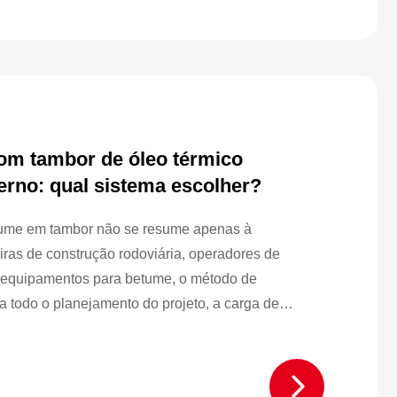
om tambor de óleo térmico
erno: qual sistema escolher?
tume em tambor não se resume apenas à
iras de construção rodoviária, operadores de
e equipamentos para betume, o método de
 todo o planejamento do projeto, a carga de
nto de combustível, o custo operacional e o plano de
os internacionais de construção rodoviária, o
é amplamente utilizado por ser mais fácil...