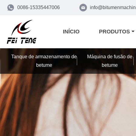
0086-15335447006
info@bitumenmachin
INÍCIO
PRODUTOS
Tanque de armazenamento de
Máquina de fusão de
betume
betume