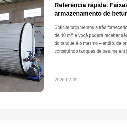
Referência rápida: Faixa
armazenamento de betu
Solicite orçamentos a três fornec
de 40 m³” e você poderá receber tr
do tanque é o mesmo – então, de o
construindo tanques de betume em D
Oriente Médio e Europa,...
2026-07-09