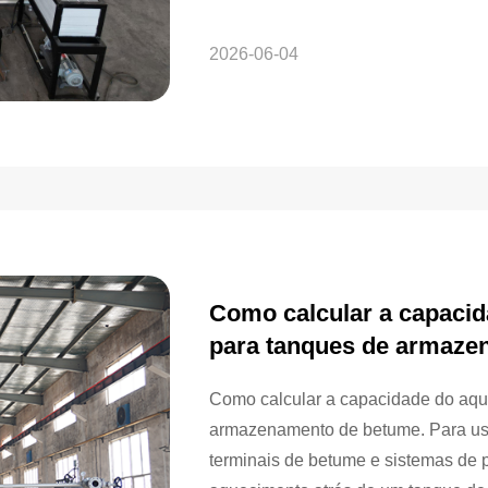
e pavimentos em ambientes de alta 
de um sistema ligante mais durável 
2026-06-04
Como calcular a capacid
para tanques de armaze
Como calcular a capacidade do aqu
armazenamento de betume. Para usin
terminais de betume e sistemas de 