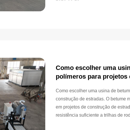
Como escolher uma usin
polímeros para projetos
Como escolher uma usina de betume
construção de estradas. O betume m
em projetos de construção de estr
resistência suficiente a trilhas de r
pesado. Para rodovias, vias de aces