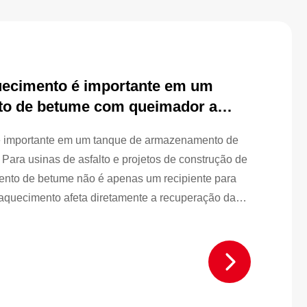
uecimento é importante em um
to de betume com queimador a
é importante em um tanque de armazenamento de
Para usinas de asfalto e projetos de construção de
nto de betume não é apenas um recipiente para
quecimento afeta diretamente a recuperação da
ade do bombeamento, o fluxo na tubulação, o
bilidade dos equipamentos subsequentes. Ao
mazenamento de betume para queimadores a diesel,