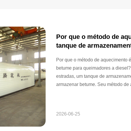
Por que o método de aq
tanque de armazenamen
diesel?
Por que o método de aquecimento 
betume para queimadores a diesel? 
estradas, um tanque de armazename
armazenar betume. Seu método de a
temperatura do betume, a estabilid
consumo de combustível e a confia
comparar diferentes tanques de ar
2026-06-25
os compradores devem considerar...