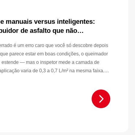
e manuais versus inteligentes:
uidor de asfalto que não
errado é um erro caro que você só descobre depois
anque parece estar em boas condições, o queimador
se estende — mas o inspetor mede a camada de
aplicação varia de 0,3 a 0,7 L/m² na mesma faixa.
te, reprova nos controles de qualidade e...